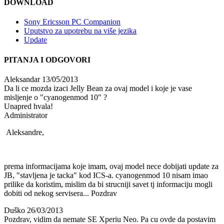
DOWNLOAD
Sony Ericsson PC Companion
Uputstvo za upotrebu na više jezika
Update
PITANJA I ODGOVORI
Aleksandar
13/05/2013
Da li ce mozda izaci Jelly Bean za ovaj model i koje je vase
misljenje o "cyanogenmod 10" ?
Unapred hvala!
Administrator
Aleksandre,
prema informacijama koje imam, ovaj model nece dobijati update za
JB, "stavljena je tacka" kod ICS-a. cyanogenmod 10 nisam imao
prilike da koristim, mislim da bi strucniji savet tj informaciju mogli
dobiti od nekog servisera... Pozdrav
Duško
26/03/2013
Pozdrav, vidim da nemate SE Xperiu Neo. Pa cu ovde da postavim