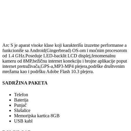
Arc S je aparat visoke klase koji karakterišu izuzetne performanse a
funkcioniše sa Android(Gingerbread) OS-om i moćnim procesorom
od 1.4 GHz.Poseduje LED-backlit LCD displej,fenomenalnu
kameru od 8MP,bežičnu internet konekciju i brojne aplikacije poput
internet pretraživača,GPS-a,MP3-MP4 plejera,podrške društvenim
mrežama kao i podršku Adobe Flash 10.3 plejera.
SADRŽINA PAKETA
Telefon
Baterija
Punjač
Slušalice
Memorijska kartica 8GB
USB kabl