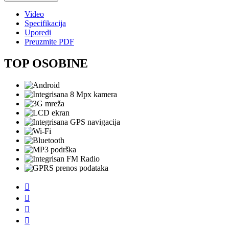
Video
Specifikacija
Uporedi
Preuzmite PDF
TOP OSOBINE



