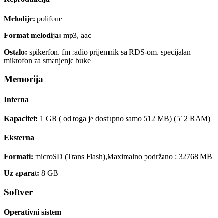
Melodije:
polifone
Format melodija:
mp3, aac
Ostalo:
spikerfon, fm radio prijemnik sa RDS-om, specijalan
mikrofon za smanjenje buke
Memorija
Interna
Kapacitet:
1 GB ( od toga je dostupno samo 512 MB) (512 RAM)
Eksterna
Formati:
microSD (Trans Flash),Maximalno podržano : 32768 MB
Uz aparat:
8 GB
Softver
Operativni sistem