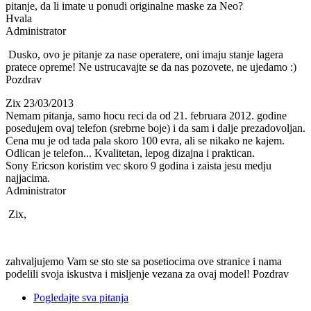
pitanje, da li imate u ponudi originalne maske za Neo?
Hvala
Administrator
Dusko, ovo je pitanje za nase operatere, oni imaju stanje lagera
pratece opreme! Ne ustrucavajte se da nas pozovete, ne ujedamo :)
Pozdrav
Zix
23/03/2013
Nemam pitanja, samo hocu reci da od 21. februara 2012. godine
posedujem ovaj telefon (srebrne boje) i da sam i dalje prezadovoljan.
Cena mu je od tada pala skoro 100 evra, ali se nikako ne kajem.
Odlican je telefon... Kvalitetan, lepog dizajna i praktican.
Sony Ericson koristim vec skoro 9 godina i zaista jesu medju
najjacima.
Administrator
Zix,
zahvaljujemo Vam se sto ste sa posetiocima ove stranice i nama
podelili svoja iskustva i misljenje vezana za ovaj model! Pozdrav
Pogledajte sva pitanja