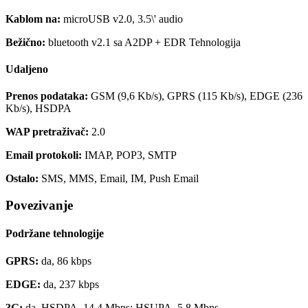
Kablom na:
microUSB v2.0, 3.5\' audio
Bežično:
bluetooth v2.1 sa A2DP + EDR Tehnologija
Udaljeno
Prenos podataka:
GSM (9,6 Kb/s), GPRS (115 Kb/s), EDGE (236
Kb/s), HSDPA
WAP pretraživač:
2.0
Email protokoli:
IMAP, POP3, SMTP
Ostalo:
SMS, MMS, Email, IM, Push Email
Povezivanje
Podržane tehnologije
GPRS:
da, 86 kbps
EDGE:
da, 237 kbps
3G:
da, HSDPA, 14.4 Mbps; HSUPA, 5.8 Mbps