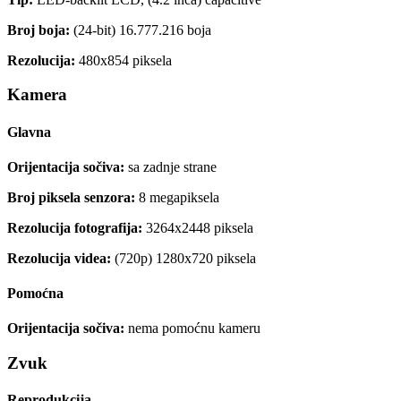
Broj boja:
(24-bit) 16.777.216 boja
Rezolucija:
480x854 piksela
Kamera
Glavna
Orijentacija sočiva:
sa zadnje strane
Broj piksela senzora:
8 megapiksela
Rezolucija fotografija:
3264x2448 piksela
Rezolucija videa:
(720p) 1280x720 piksela
Pomoćna
Orijentacija sočiva:
nema pomoćnu kameru
Zvuk
Reprodukcija