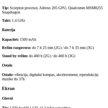
Tip:
Scorpion procesor, Adreno 205 GPU, Qualcomm MSM8255
Snapdragon
Takt:
1.4 GHz
Baterija
Kapacitet:
1500 mAh
Režim razgovora:
do 7 h 25 min (2G) / do 7 h 35 min (3G)
Stand by režim:
do 460 h (2G) / do 460 h (3G)
Ostalo
Ostalo:
vibracija, digitalni kompas, akcelerometar, reprodukcija
muzike do 37h
Ekran
Glavni
Tip:
LED-backlit LCD, (4.2 inča) capacitive