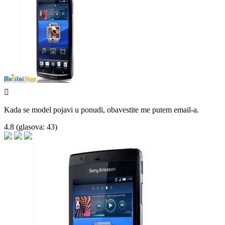

Kada se model pojavi u ponudi, obavestite me putem email-a.
4.8
(glasova:
43
)