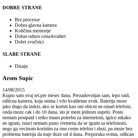
DOBRE STRANE
Brz procesor
Dobra glavna kamera
Količina memorije
Dobar odnos cena/kvalitet
Dobri zvučnici
SLABE STRANE
Dizajn
Arsen Supic
14/08/2015
Kupio sam ovaj tel.pre mesec dana. Prezadovoljan sam, lepo radi,
odlicna kamera, koja snima i vrlo kvalitetan zvuk. Baterija moze
jako dugo da izdrzi, ako se koristi kao oni obicni ne-smart telefoni,
onda moze cak i do 10 dana, sto je meni jednom uspelo. Posto
nemam postpaid i retko imam potrebu za internetom, igrice nikako
ne igram, znaci nemam puno vremena da se igram sa telefonom,
nego ga vecinom koristim za ono cemu telefon i sluzi, pa moze bez
problema baterija da traje duze od 4 dana. Preporuka svima, odlican