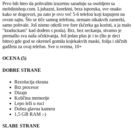
Prvo bih hteo da pohvalim izuzetnu saradnju sa osobljem sa
mobilnishop.com. Ljubazni, korektni, brza isporuka, sve onako
kako se dogovori, pa zato je ovo već 5-6 telefon koji kupujem na
ovom sajtu. Što se tiče samog telefona, nemam nikakvih zamerki,
samo pohvale. Još nismo otkrili sve fore (kćerka ga koristi, a ja malo
"kraduckam" kad dođem s posla). Brz, bez seckanja, stvarno je
premašio sva naša očekivanja. Još jedan plus je i to (što je deci
bitno) gde god se okreneš gomila kojekakvih maski, folija i sličnih
gadžeta za ovaj telefon. Sve u svemu, 10+
OCENA (5)
DOBRE STRANE
Rezolucija ekrana
Brz procesor
Dizajn
Količina memorije
Lepo leži u ruci
Dobra glavna kamera
1,5 GB RAM :-)
SLABE STRANE