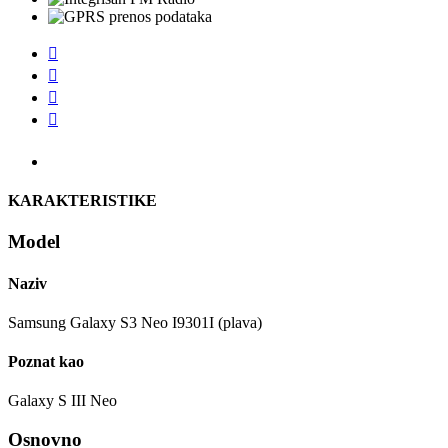




KARAKTERISTIKE
Model
Naziv
Samsung Galaxy S3 Neo I9301I (plava)
Poznat kao
Galaxy S III Neo
Osnovno