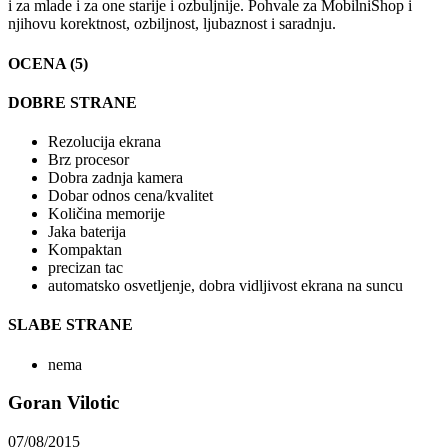
i za mlade i za one starije i ozbuljnije. Pohvale za MobilniShop i
njihovu korektnost, ozbiljnost, ljubaznost i saradnju.
OCENA (5)
DOBRE STRANE
Rezolucija ekrana
Brz procesor
Dobra zadnja kamera
Dobar odnos cena/kvalitet
Količina memorije
Jaka baterija
Kompaktan
precizan tac
automatsko osvetljenje, dobra vidljivost ekrana na suncu
SLABE STRANE
nema
Goran Vilotic
07/08/2015