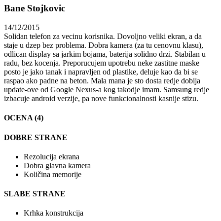
Bane Stojkovic
14/12/2015
Solidan telefon za vecinu korisnika. Dovoljno veliki ekran, a da
staje u dzep bez problema. Dobra kamera (za tu cenovnu klasu),
odlican display sa jarkim bojama, baterija solidno drzi. Stabilan u
radu, bez kocenja. Preporucujem upotrebu neke zastitne maske
posto je jako tanak i napravljen od plastike, deluje kao da bi se
raspao ako padne na beton. Mala mana je sto dosta redje dobija
update-ove od Google Nexus-a kog takodje imam. Samsung redje
izbacuje android verzije, pa nove funkcionalnosti kasnije stizu.
OCENA (4)
DOBRE STRANE
Rezolucija ekrana
Dobra glavna kamera
Količina memorije
SLABE STRANE
Krhka konstrukcija