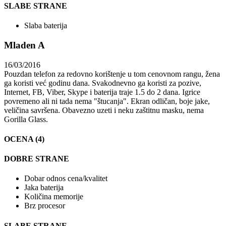
SLABE STRANE
Slaba baterija
Mladen A
16/03/2016
Pouzdan telefon za redovno korištenje u tom cenovnom rangu, žena
ga koristi već godinu dana. Svakodnevno ga koristi za pozive,
Internet, FB, Viber, Skype i baterija traje 1.5 do 2 dana. Igrice
povremeno ali ni tada nema "štucanja". Ekran odličan, boje jake,
veličina savršena. Obavezno uzeti i neku zaštitnu masku, nema
Gorilla Glass.
OCENA (4)
DOBRE STRANE
Dobar odnos cena/kvalitet
Jaka baterija
Količina memorije
Brz procesor
SLABE STRANE