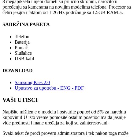
8 megapiksela i njeni dometi su prilično skromni, naročito u
poređenju sa kamerama na novijim modelima telefona. Procesor sa
četiri jezgra i taktom od 1.2GHz podržan je sa 1.5GB RAM-a.
SADRŽINA PAKETA
Telefon
Baterija
Punjač
Slušalice
USB kabl
DOWNLOAD
Samsung Kies 2.0
Uputstvo za upotrebu - ENG - PDF
VAŠI UTISCI
Napišite mišljenje o modelu i ostvarite
popust od 5%
za narednu
kupovinu! U isto vreme pomozite ostalim posetiocima da jasnije
vide prednosti i mane uređaja za koji su zainteresovani.
Svaki tekst će proći proveru administratora i tek nakon toga može