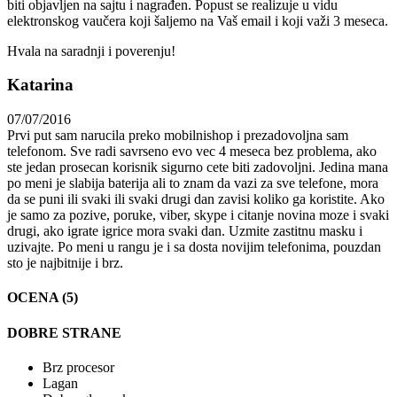
biti objavljen na sajtu i nagrađen. Popust se realizuje u vidu
elektronskog vaučera koji šaljemo na Vaš email i koji važi 3 meseca.
Hvala na saradnji i poverenju!
Katarina
07/07/2016
Prvi put sam narucila preko mobilnishop i prezadovoljna sam
telefonom. Sve radi savrseno evo vec 4 meseca bez problema, ako
ste jedan prosecan korisnik sigurno cete biti zadovoljni. Jedina mana
po meni je slabija baterija ali to znam da vazi za sve telefone, mora
da se puni ili svaki ili svaki drugi dan zavisi koliko ga koristite. Ako
je samo za pozive, poruke, viber, skype i citanje novina moze i svaki
drugi, ako igrate igrice mora svaki dan. Uzmite zastitnu masku i
uzivajte. Po meni u rangu je i sa dosta novijim telefonima, pouzdan
sto je najbitnije i brz.
OCENA (5)
DOBRE STRANE
Brz procesor
Lagan