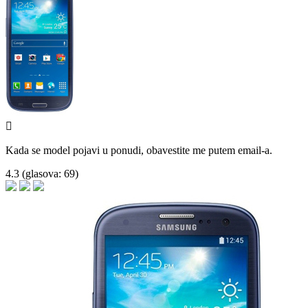

Kada se model pojavi u ponudi, obavestite me putem email-a.
4.3
(glasova:
69
)