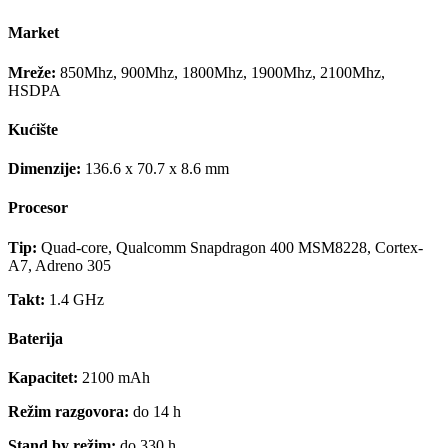
Market
Mreže:
850Mhz, 900Mhz, 1800Mhz, 1900Mhz, 2100Mhz,
HSDPA
Kućište
Dimenzije:
136.6 x 70.7 x 8.6 mm
Procesor
Tip:
Quad-core, Qualcomm Snapdragon 400 MSM8228, Cortex-
A7, Adreno 305
Takt:
1.4 GHz
Baterija
Kapacitet:
2100 mAh
Režim razgovora:
do 14 h
Stand by režim:
do 330 h