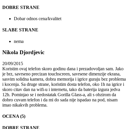
DOBRE STRANE
Dobar odnos cena/kvalitet
SLABE STRANE
nema
Nikola Djordjevic
20/09/2015
Koristim ovaj telefon skoro godinu dana i prezadovoljan sam. Jako
je brz, savrseno precizan touchscreen, savrsene dimenzije ekrana,
sasvim solidna kamera, dobra memorija i igrice guraju bez problema
i kocenja. Sa druge strane, koristim dosta telefon, oko 1h na igrice i
skoro citav dan na wifi-u i internetu, tako da baterija izgura jedva
12h. Pominjao se i nedostatak Gorilla Glass-a, ali s obzirom da
dobro cuvam telefon i da mi do sada nije ispadao na pod, nisam
imao nikakvih problema.
OCENA (5)
DOBRE STRANE