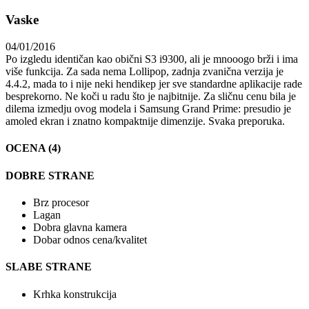
Vaske
04/01/2016
Po izgledu identičan kao obični S3 i9300, ali je mnooogo brži i ima
više funkcija. Za sada nema Lollipop, zadnja zvanična verzija je
4.4.2, mada to i nije neki hendikep jer sve standardne aplikacije rade
besprekorno. Ne koči u radu što je najbitnije. Za sličnu cenu bila je
dilema izmedju ovog modela i Samsung Grand Prime: presudio je
amoled ekran i znatno kompaktnije dimenzije. Svaka preporuka.
OCENA (4)
DOBRE STRANE
Brz procesor
Lagan
Dobra glavna kamera
Dobar odnos cena/kvalitet
SLABE STRANE
Krhka konstrukcija