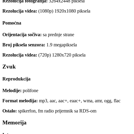
Rezolucija fotografija:
3264x2448 piksela
Rezolucija videa:
(1080p) 1920x1080 piksela
Pomoćna
Orijentacija sočiva:
sa prednje strane
Broj piksela senzora:
1.9 megapiksela
Rezolucija videa:
(720p) 1280x720 piksela
Zvuk
Reprodukcija
Melodije:
polifone
Format melodija:
mp3, aac, aac+, eaac+, wma, amr, ogg, flac
Ostalo:
spikerfon, fm radio prijemnik sa RDS-om
Memorija