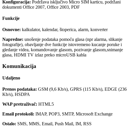
Konfiguracija:
Podržava isključivo Micro SIM karticu, podržani
dokumenti Office 2007, Office 2003, PDF
Funkcije
Osnovne:
kalkulator, kalendar, štoperica, alarm, konverter
Napredne:
unošenje podataka pomoću glasa (npr alarma, slikanje
fotografije), obavljanje dve funkcije istovremeno kucanje poruke i
gledanje videa, komandovanje glasom, pozivanje glasom,snimanje
glasa, HDMI TV izlaz preko microUSB kabla
Komunikacija
Udaljeno
Prenos podataka:
GSM (9,6 Kb/s), GPRS (115 Kb/s), EDGE (236
Kb/s), HSDPA
WAP pretraživač:
HTML5
Email protokoli:
IMAP, POP3, SMTP, Microsoft Exchange
Ostalo:
SMS, MMS, Email, Push Mail, IM, RSS