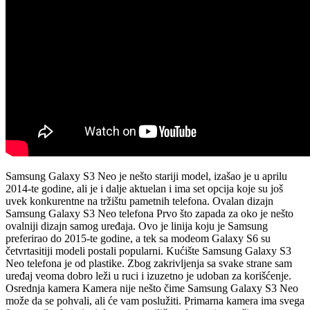
Samsung Galaxy S3 Neo je nešto stariji model, izašao je u aprilu
2014-te godine, ali je i dalje aktuelan i ima set opcija koje su još
uvek konkurentne na tržištu pametnih telefona. Ovalan dizajn
Samsung Galaxy S3 Neo telefona Prvo što zapada za oko je nešto
ovalniji dizajn samog uređaja. Ovo je linija koju je Samsung
preferirao do 2015-te godine, a tek sa modeom Galaxy S6 su
četvrtasitiji modeli postali popularni. Kućište Samsung Galaxy S3
Neo telefona je od plastike. Zbog zakrivljenja sa svake strane sam
uređaj veoma dobro leži u ruci i izuzetno je udoban za korišćenje.
Osrednja kamera Kamera nije nešto čime Samsung Galaxy S3 Neo
može da se pohvali, ali će vam poslužiti. Primarna kamera ima svega