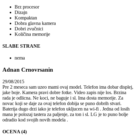
Brz procesor
Dizajn
Kompaktan
Dobra glavna kamera
Dobri zvučnici
Količina memorije
SLABE STRANE
nema
Adnan Crnovrsanin
29/08/2015
Pre 2 meseca sam uzeo mami ovaj model. Telefon ima dobar displej,
jake boje. Kamera pravi dobre fotke. Video zapis nije los. Brzina
rada je odlicna. Ne koci, ne baguje i sl. Ima dosta memorije. Za
novac koji se daje za ovaj telefon dobija se puno dobrih stvari.
Baterija dugo drzi iako je telefon ukljucen na wi-fi . Jedna od losih
mana je polozaj tastera za paljenje, za ton i sl. LG je to puno bolje
odradio kod svojih novih modela .
OCENA (4)