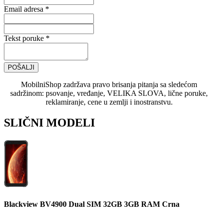
Email adresa *
Tekst poruke *
POŠALJI
MobilniShop zadržava pravo brisanja pitanja sa sledećom
sadržinom: psovanje, vređanje, VELIKA SLOVA, lične poruke,
reklamiranje, cene u zemlji i inostranstvu.
SLIČNI MODELI
Blackview BV4900 Dual SIM 32GB 3GB RAM Crna