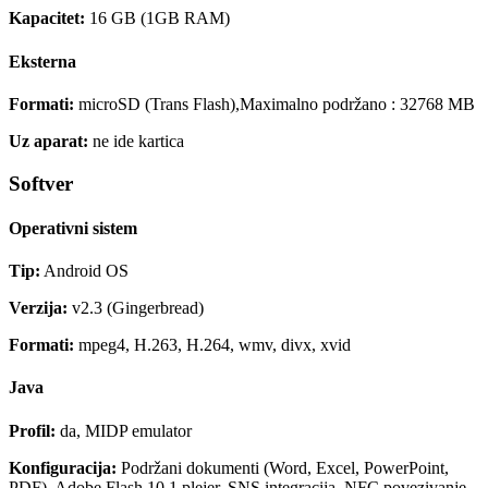
Kapacitet:
16 GB (1GB RAM)
Eksterna
Formati:
microSD (Trans Flash),Maximalno podržano : 32768 MB
Uz aparat:
ne ide kartica
Softver
Operativni sistem
Tip:
Android OS
Verzija:
v2.3 (Gingerbread)
Formati:
mpeg4, H.263, H.264, wmv, divx, xvid
Java
Profil:
da, MIDP emulator
Konfiguracija:
Podržani dokumenti (Word, Excel, PowerPoint,
PDF), Adobe Flash 10.1 plejer, SNS integracija, NFC povezivanje,