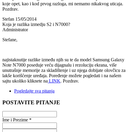
koje opet, kao i kod prvog razloga, mi nemamo nikakvog uticaja.
Pozdrav.
Stefan
15/05/2014
Koja je razlika izmedju S2 i N7000?
Administrator
Stefane,
najistaknutije razlike između njih su te da model Samsung Galaxy
Note N7000 poseduje veću dijagnalu i rezoluciju ekrana, više
unutrašnje memorije za skladištenje i uz njega dobijate olovčicu za
lakše korišćenje uređaja. Poređenje možete pogledati i na našem
sajtu ukoliko kliknete na
LINK
. Pozdrav.
Pogledajte sva pitanja
POSTAVITE PITANJE
Ime i Prezime *