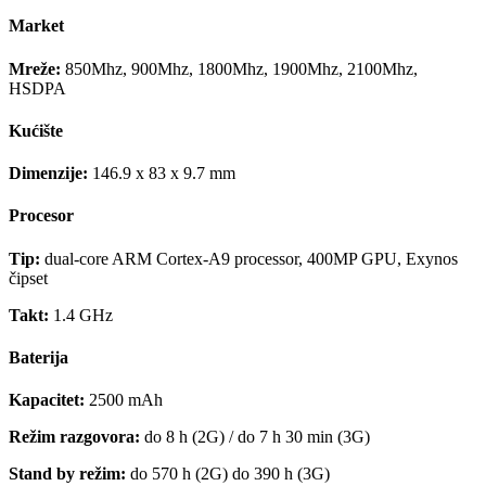
Market
Mreže:
850Mhz, 900Mhz, 1800Mhz, 1900Mhz, 2100Mhz,
HSDPA
Kućište
Dimenzije:
146.9 x 83 x 9.7 mm
Procesor
Tip:
dual-core ARM Cortex-A9 processor, 400MP GPU, Exynos
čipset
Takt:
1.4 GHz
Baterija
Kapacitet:
2500 mAh
Režim razgovora:
do 8 h (2G) / do 7 h 30 min (3G)
Stand by režim:
do 570 h (2G) do 390 h (3G)