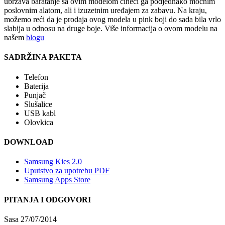
ubrzava baratanje sa ovim modelom čineći ga podjednako moćnim
poslovnim alatom, ali i izuzetnim uređajem za zabavu. Na kraju,
možemo reći da je prodaja ovog modela u pink boji do sada bila vrlo
slabija u odnosu na druge boje. Više informacija o ovom modelu na
našem
blogu
SADRŽINA PAKETA
Telefon
Baterija
Punjač
Slušalice
USB kabl
Olovkica
DOWNLOAD
Samsung Kies 2.0
Uputstvo za upotrebu PDF
Samsung Apps Store
PITANJA I ODGOVORI
Sasa
27/07/2014