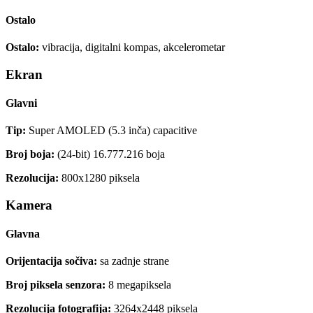
Ostalo
Ostalo:
vibracija, digitalni kompas, akcelerometar
Ekran
Glavni
Tip:
Super AMOLED (5.3 inča) capacitive
Broj boja:
(24-bit) 16.777.216 boja
Rezolucija:
800x1280 piksela
Kamera
Glavna
Orijentacija sočiva:
sa zadnje strane
Broj piksela senzora:
8 megapiksela
Rezolucija fotografija:
3264x2448 piksela