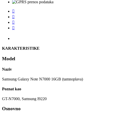




KARAKTERISTIKE
Model
Naziv
Samsung Galaxy Note N7000 16GB (tamnoplava)
Poznat kao
GT-N7000, Samsung I9220
Osnovno