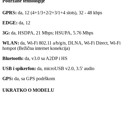
Podržane tehnologije
GPRS:
da, 12 (4+1/3+2/2+3/1+4 slots), 32 - 48 kbps
EDGE:
da, 12
3G:
da, HSDPA, 21 Mbps; HSUPA, 5.76 Mbps
WLAN:
da, Wi-Fi 802.11 a/b/g/n, DLNA, Wi-Fi Direct, Wi-Fi
hotspot (Bežična internet konekcija)
Bluetooth:
da, v3.0 sa A2DP i HS
USB i spikerfon:
da, microUSB v2.0, 3.5' audio
GPS:
da, sa GPS podrškom
UKRATKO O MODELU