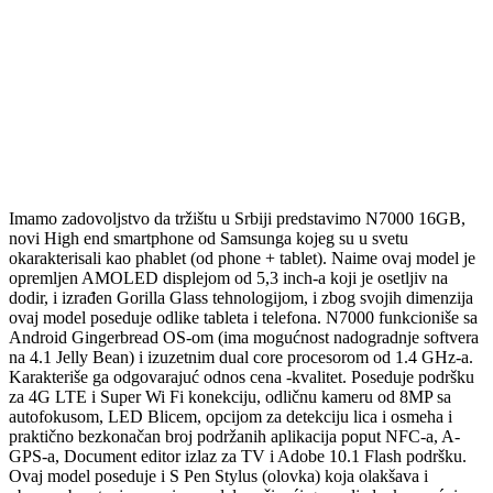
Imamo zadovoljstvo da tržištu u Srbiji predstavimo N7000 16GB,
novi High end smartphone od Samsunga kojeg su u svetu
okarakterisali kao phablet (od phone + tablet). Naime ovaj model je
opremljen AMOLED displejom od 5,3 inch-a koji je osetljiv na
dodir, i izrađen Gorilla Glass tehnologijom, i zbog svojih dimenzija
ovaj model poseduje odlike tableta i telefona. N7000 funkcioniše sa
Android Gingerbread OS-om (ima mogućnost nadogradnje softvera
na 4.1 Jelly Bean) i izuzetnim dual core procesorom od 1.4 GHz-a.
Karakteriše ga odgovarajuć odnos cena -kvalitet. Poseduje podršku
za 4G LTE i Super Wi Fi konekciju, odličnu kameru od 8MP sa
autofokusom, LED Blicem, opcijom za detekciju lica i osmeha i
praktično bezkonačan broj podržanih aplikacija poput NFC-a, A-
GPS-a, Document editor izlaz za TV i Adobe 10.1 Flash podršku.
Ovaj model poseduje i S Pen Stylus (olovka) koja olakšava i