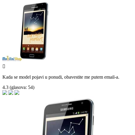

Kada se model pojavi u ponudi, obavestite me putem email-a.
4.3
(glasova:
54
)