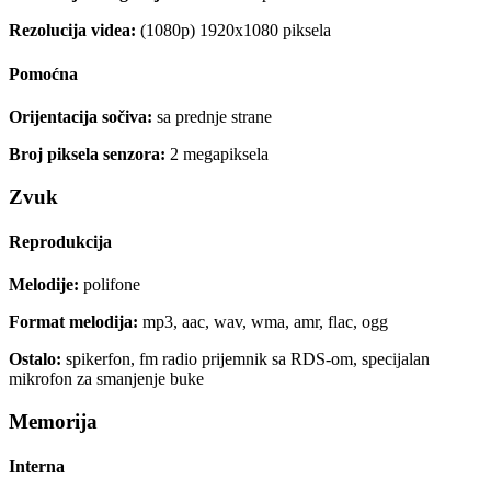
Rezolucija videa:
(1080p) 1920x1080 piksela
Pomoćna
Orijentacija sočiva:
sa prednje strane
Broj piksela senzora:
2 megapiksela
Zvuk
Reprodukcija
Melodije:
polifone
Format melodija:
mp3, aac, wav, wma, amr, flac, ogg
Ostalo:
spikerfon, fm radio prijemnik sa RDS-om, specijalan
mikrofon za smanjenje buke
Memorija
Interna