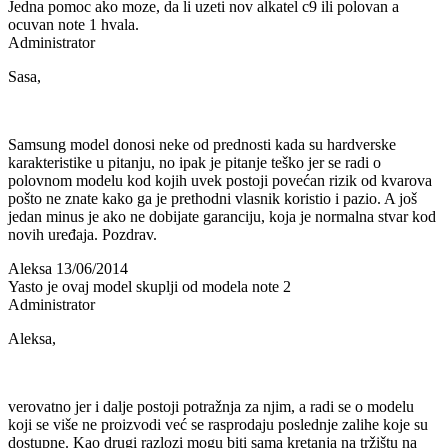
Jedna pomoc ako moze, da li uzeti nov alkatel c9 ili polovan a
ocuvan note 1 hvala.
Administrator
Sasa,
Samsung model donosi neke od prednosti kada su hardverske
karakteristike u pitanju, no ipak je pitanje teško jer se radi o
polovnom modelu kod kojih uvek postoji povećan rizik od kvarova
pošto ne znate kako ga je prethodni vlasnik koristio i pazio. A još
jedan minus je ako ne dobijate garanciju, koja je normalna stvar kod
novih uređaja. Pozdrav.
Aleksa
13/06/2014
Yasto je ovaj model skuplji od modela note 2
Administrator
Aleksa,
verovatno jer i dalje postoji potražnja za njim, a radi se o modelu
koji se više ne proizvodi već se rasprodaju poslednje zalihe koje su
dostupne. Kao drugi razlozi mogu biti sama kretanja na tržištu na