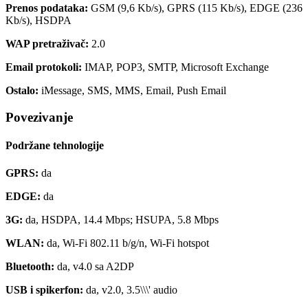
Prenos podataka:
GSM (9,6 Kb/s), GPRS (115 Kb/s), EDGE (236
Kb/s), HSDPA
WAP pretraživač:
2.0
Email protokoli:
IMAP, POP3, SMTP, Microsoft Exchange
Ostalo:
iMessage, SMS, MMS, Email, Push Email
Povezivanje
Podržane tehnologije
GPRS:
da
EDGE:
da
3G:
da, HSDPA, 14.4 Mbps; HSUPA, 5.8 Mbps
WLAN:
da, Wi-Fi 802.11 b/g/n, Wi-Fi hotspot
Bluetooth:
da, v4.0 sa A2DP
USB i spikerfon:
da, v2.0, 3.5\\\' audio