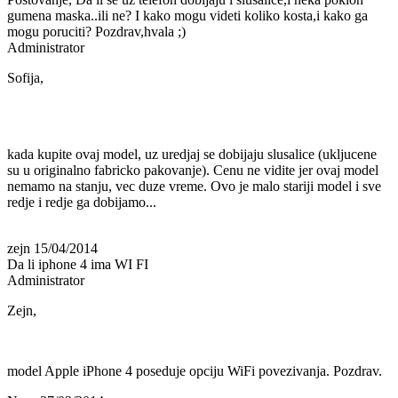
gumena maska..ili ne? I kako mogu videti koliko kosta,i kako ga
mogu poruciti? Pozdrav,hvala ;)
Administrator
Sofija,
kada kupite ovaj model, uz uredjaj se dobijaju slusalice (ukljucene
su u originalno fabricko pakovanje). Cenu ne vidite jer ovaj model
nemamo na stanju, vec duze vreme. Ovo je malo stariji model i sve
redje i redje ga dobijamo...
zejn
15/04/2014
Da li iphone 4 ima WI FI
Administrator
Zejn,
model Apple iPhone 4 poseduje opciju WiFi povezivanja. Pozdrav.