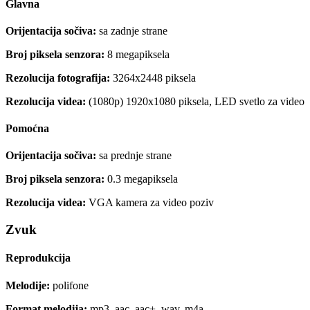
Glavna
Orijentacija sočiva:
sa zadnje strane
Broj piksela senzora:
8 megapiksela
Rezolucija fotografija:
3264x2448 piksela
Rezolucija videa:
(1080p) 1920x1080 piksela, LED svetlo za video
Pomoćna
Orijentacija sočiva:
sa prednje strane
Broj piksela senzora:
0.3 megapiksela
Rezolucija videa:
VGA kamera za video poziv
Zvuk
Reprodukcija
Melodije:
polifone
Format melodija:
mp3, aac, aac+, wav, m4a