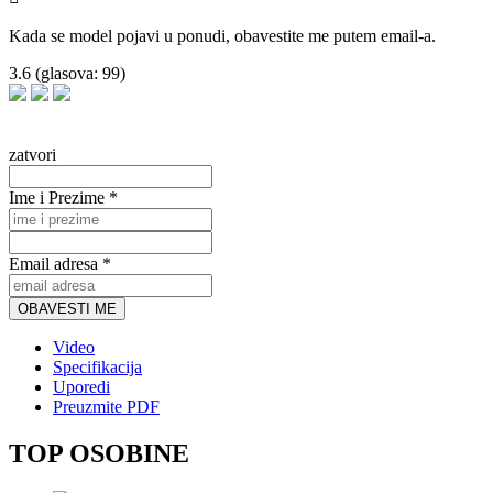
Kada se model pojavi u ponudi, obavestite me putem email-a.
3.6
(glasova:
99
)
zatvori
Ime i Prezime *
Email adresa *
OBAVESTI ME
Video
Specifikacija
Uporedi
Preuzmite PDF
TOP OSOBINE