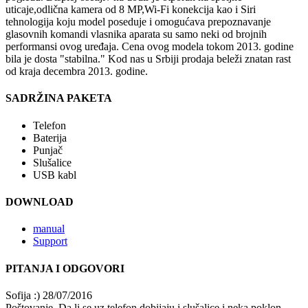
uticaje,odlična kamera od 8 MP,Wi-Fi konekcija kao i Siri
tehnologija koju model poseduje i omogućava prepoznavanje
glasovnih komandi vlasnika aparata su samo neki od brojnih
performansi ovog uređaja. Cena ovog modela tokom 2013. godine
bila je dosta "stabilna." Kod nas u Srbiji prodaja beleži znatan rast
od kraja decembra 2013. godine.
SADRŽINA PAKETA
Telefon
Baterija
Punjač
Slušalice
USB kabl
DOWNLOAD
manual
Support
PITANJA I ODGOVORI
Sofija :)
28/07/2016
Poštovanje, Da li se uz telefon dobijaju i slušalice,i neka poklon