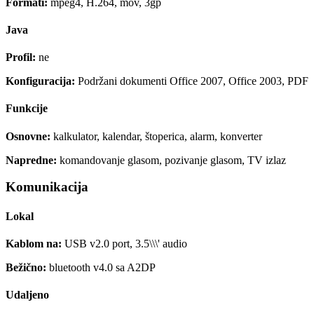
Formati:
mpeg4, H.264, mov, 3gp
Java
Profil:
ne
Konfiguracija:
Podržani dokumenti Office 2007, Office 2003, PDF
Funkcije
Osnovne:
kalkulator, kalendar, štoperica, alarm, konverter
Napredne:
komandovanje glasom, pozivanje glasom, TV izlaz
Komunikacija
Lokal
Kablom na:
USB v2.0 port, 3.5\\\' audio
Bežično:
bluetooth v4.0 sa A2DP
Udaljeno