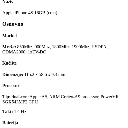
Naziv
Apple iPhone 4S 16GB (crna)
Osnovno
Market
Mreže:
850Mhz, 900Mhz, 1800Mhz, 1900Mhz, HSDPA,
CDMA2000, 1xEV-DO
Kućište
Dimenzije:
115.2 x 58.6 x 9.3 mm
Procesor
Tip:
dual-core Apple A5, ARM Cortex-A9 processor, PowerVR
SGX543MP2 GPU
Takt:
1 GHz
Baterija