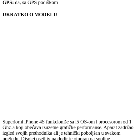
GPS:
da, sa GPS podrškom
UKRATKO O MODELU
Superiorni iPhone 4S funkcioniše sa i5 OS-om i procesorom od 1
Ghz-a koji obećava izuzetne grafičke performanse. Aparat zadržao
izgled svojih prethodnika ali je tehnički poboljšan u svakom
pogledu. Displej osetljiv na dodir je otporan na spoljne