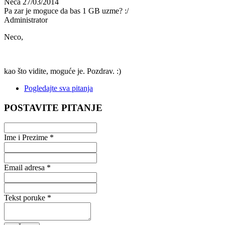
Neca
27/03/2014
Pa zar je moguce da bas 1 GB uzme? :/
Administrator
Neco,
kao što vidite, moguće je. Pozdrav. :)
Pogledajte sva pitanja
POSTAVITE PITANJE
Ime i Prezime *
Email adresa *
Tekst poruke *