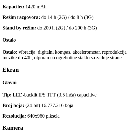
Kapacitet:
1420 mAh
Režim razgovora:
do 14 h (2G) / do 8 h (3G)
Stand by režim:
do 200 h (2G) / do 200 h (3G)
Ostalo
Ostalo:
vibracija, digitalni kompas, akcelerometar, reprodukcija
muzike do 40h, otporan na ogrebotine staklo sa zadnje strane
Ekran
Glavni
Tip:
LED-backlit IPS TFT (3.5 inča) capacitive
Broj boja:
(24-bit) 16.777.216 boja
Rezolucija:
640x960 piksela
Kamera