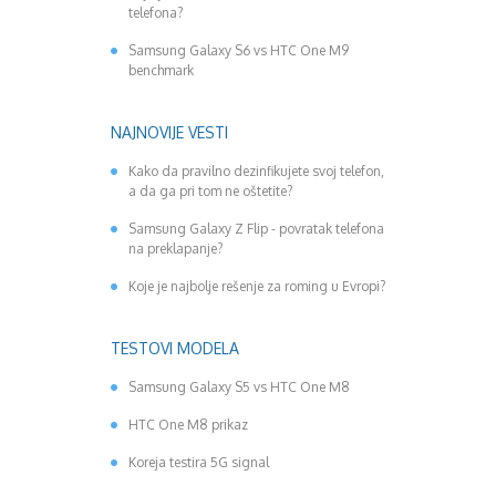
telefona?
Decembar 2014
Januar 2015
Samsung Galaxy S6 vs HTC One M9
benchmark
Februar 2015
Mart 2015
April 2015
NAJNOVIJE VESTI
Maj 2015
Juni 2015
Kako da pravilno dezinfikujete svoj telefon,
a da ga pri tom ne oštetite?
Juli 2015
August 2015
Samsung Galaxy Z Flip - povratak telefona
Septembar 2015
na preklapanje?
Oktobar 2015
Koje je najbolje rešenje za roming u Evropi?
Novembar 2015
Decembar 2015
Januar 2016
TESTOVI MODELA
Februar 2016
Samsung Galaxy S5 vs HTC One M8
Mart 2016
April 2016
HTC One M8 prikaz
Maj 2016
Juni 2016
Koreja testira 5G signal
Juli 2016