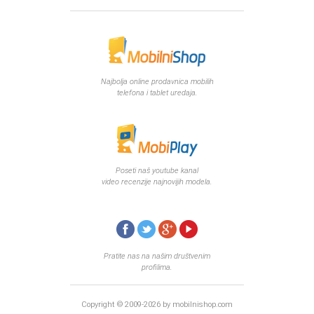
August 2016
Septembar 2016
Oktobar 2016
Novembar 2016
Decembar 2016
Najbolja online prodavnica mobilih
Januar 2017
telefona i tablet uredaja.
Februar 2017
Mart 2017
April 2017
Maj 2017
Juni 2017
Poseti naš youtube kanal
Juli 2017
video recenzije najnovijih modela.
August 2017
Oktobar 2017
Novembar 2017
Decembar 2017
Februar 2018
Pratite nas na našim društvenim
profilima.
Maj 2018
Juni 2018
Juli 2018
Copyright © 2009-2026 by mobilnishop.com